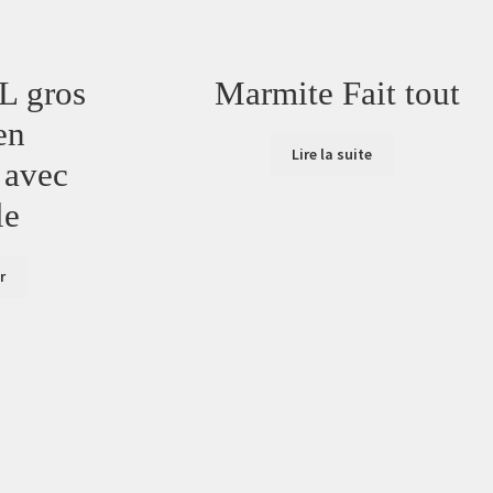
L gros
Marmite Fait tout
en
Lire la suite
 avec
le
r