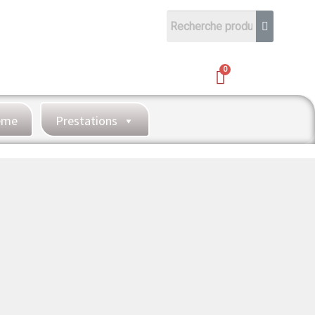
hème
Prestations