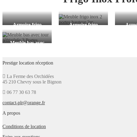
Armoire frigo
Armoire frigo
Armoi
positive inox 1
positive inox 2
négat
porte
portes
p
https://prestigelocationreception.fr/produit/armoire-
https://prestigelocationreception.fr/p
https://
Meuble bas avec
frigo-positive-1-
frigo-inox-2-
negativ
tour réfrigérée
porte
portes-hauteur-
inox 3 Portes
2m/
https://prestigelocationreception.fr/produit/meuble-
Prestige location réception
bas-et-tour-
refrigeree-3-
portes/
La Ferme des Orchidées
45 210 Chevry sous le Bignon
06 77 30 63 78
contact-plr@orange.fr
A propos
Conditions de location
Foire aux questions