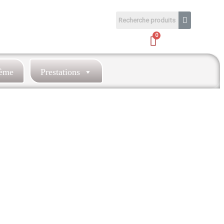
hème
Prestations